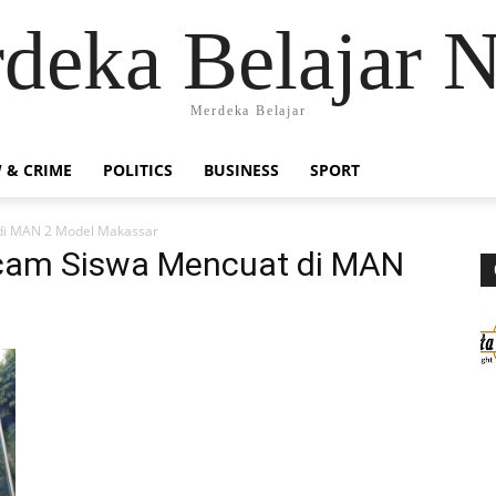
deka Belajar 
Merdeka Belajar
 & CRIME
POLITICS
BUSINESS
SPORT
 di MAN 2 Model Makassar
ncam Siswa Mencuat di MAN